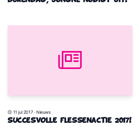
Burendag, JongNL nodigt uit!
11 jul 2017
·
Nieuws
Succesvolle flessenactie 2017!