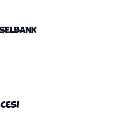
selbank
ces!