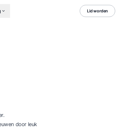
g
Lid worden
r.
ieuwen door leuk