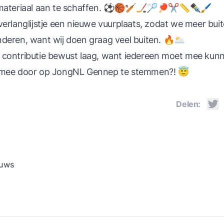
lmateriaal aan te schaffen. ⚽️🏀🏏🏒🏸🏓✂️📏✒️🖌
verlanglijstje een nieuwe vuurplaats, zodat we meer bu
deren, want wij doen graag veel buiten. 🔥🌥
 contributie bewust laag, want iedereen moet mee kun
 mee door op JongNL Gennep te stemmen?! 😇
Delen:
euws