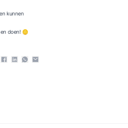
iten kunnen
nen doen! 🪙