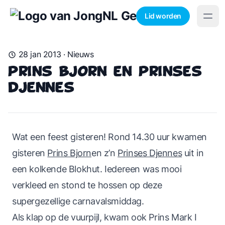
Lid worden
28 jan 2013
·
Nieuws
Prins Bjorn en Prinses
Djennes
Wat een feest gisteren! Rond 14.30 uur kwamen
gisteren
Prins Bjorn
en z’n
Prinses Djennes
uit in
een kolkende Blokhut. Iedereen was mooi
verkleed en stond te hossen op deze
supergezellige carnavalsmiddag.
Als klap op de vuurpijl, kwam ook Prins Mark I