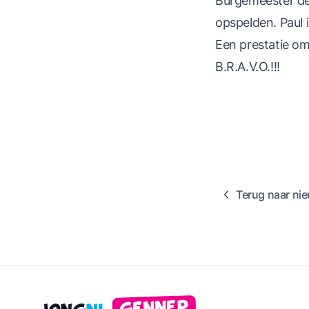
Burgemeester de
opspelden. Paul 
Een prestatie om 
B.R.A.V.O.!!!
Terug naar ni
Gennep