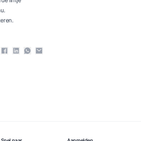
e lintje
u.
teren.
Snel naar
Aanmelden