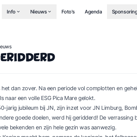
Info
Nieuws
Foto's
Agenda
Sponsorin
ieuws
eridderd
het dan zover. Na een periode vol complotten en gehe
s naar een volle ESG Pica Mare gelokt.
50-jarig jubileum bij JN, zijn inzet voor JN Limburg, Bo
andere goede doelen, werd hij geridderd! De verrassing b
vele bekenden en zijn hele gezin was aanwezig.