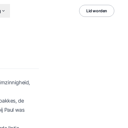
g
Lid worden
imzinnigheid,
mbakkes, de
ij Paul was