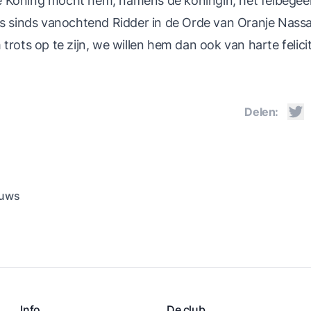
 Koning mocht hem, namens de koningin, het felbegeerd
is sinds vanochtend Ridder in de Orde van Oranje Nassa
trots op te zijn, we willen hem dan ook van harte felici
Delen:
euws
Info
De club