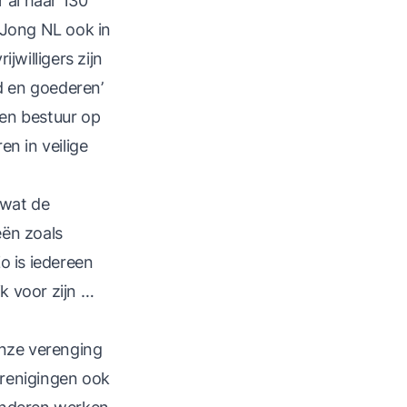
 al haar 130
t Jong NL ook in
jwilligers zijn
d en goederen’
 en bestuur op
n in veilige
 wat de
eën zoals
o is iedereen
k voor zijn …
onze verenging
verenigingen ook