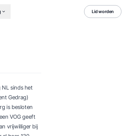
g
Lid worden
 NL sinds het
rent Gedrag)
g is besloten
t een VOG geeft
vrijwilliger bij