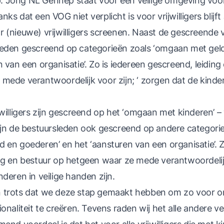
 Jong NL Gennep staat voor een veilige omgeving voor
ks dat een VOG niet verplicht is voor vrijwilligers blijf
(nieuwe) vrijwilligers screenen. Naast de gescreende vri
leden gescreend op categorieën zoals ‘omgaan met gel
 van een organisatie’. Zo is iedereen gescreend, leiding
mede verantwoordelijk voor zijn; ‘ zorgen dat de kindere
jwilligers zijn gescreend op het ‘omgaan met kinderen’ –
ijn de bestuursleden ook gescreend op andere categori
 en goederen’ en het ‘aansturen van een organisatie’. Z
ng en bestuur op hetgeen waar ze mede verantwoordelij
deren in veilige handen zijn.
j en trots dat we deze stap gemaakt hebben om zo voor 
ionaliteit te creëren. Tevens raden wij het alle andere 