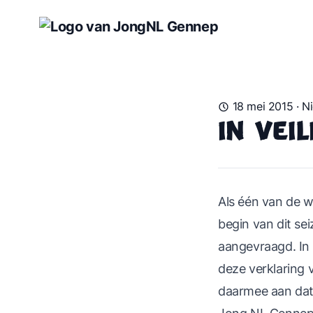
18 mei 2015
·
N
In vei
Als één van de 
begin van dit se
aangevraagd. In 
deze verklaring v
daarmee aan dat 