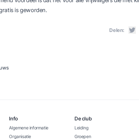
end voordeel is dat het voor alle vrijwilligers die met 
gratis is geworden.
Delen:
euws
Info
De club
Algemene informatie
Leiding
Organisatie
Groepen