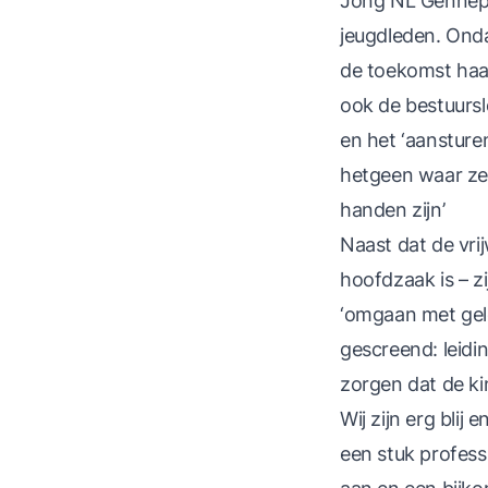
Jong NL Gennep.
jeugdleden. Ondan
de toekomst haar 
ook de bestuurs
en het ‘aansturen
hetgeen waar ze 
handen zijn’
Naast dat de vri
hoofdzaak is – z
‘omgaan met geld
gescreend: leidi
zorgen dat de kin
Wij zijn erg bli
een stuk profess