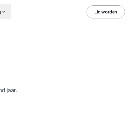
g
Lid worden
d jaar.