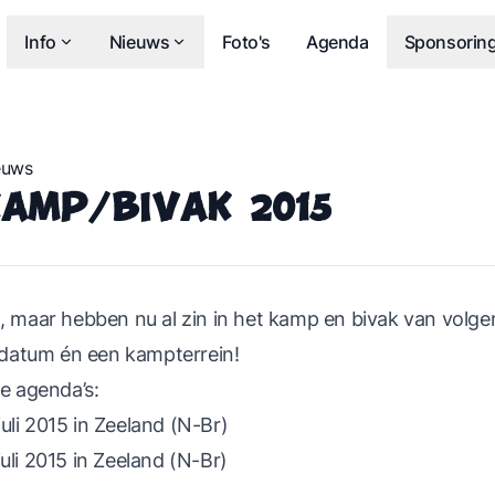
Info
Nieuws
Foto's
Agenda
Sponsorin
euws
amp/bivak 2015
g, maar hebben nu al zin in het kamp en bivak van volgen
en datum én een kampterrein!
je agenda’s:
uli 2015 in Zeeland (N-Br)
uli 2015 in Zeeland (N-Br)