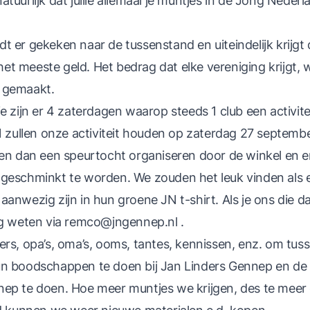
tuurlijk dat jullie allemaal je muntjes in de Jong Neder
t er gekeken naar de tussenstand en uiteindelijk krijgt
t meeste geld. Het bedrag dat elke vereniging krijgt, 
 gemaakt.
e zijn er 4 zaterdagen waarop steeds 1 club een activite
JN zullen onze activiteit houden op zaterdag 27 septemb
len dan een speurtocht organiseren door de winkel en er
 geschminkt te worden. We zouden het leuk vinden als 
anwezig zijn in hun groene JN t-shirt. Als je ons die da
ag weten via
remco@jngennep.nl
.
ers, opa’s, oma’s, ooms, tantes, kennissen, enz. om tu
un boodschappen te doen bij Jan Linders Gennep en de 
ep te doen. Hoe meer muntjes we krijgen, des te meer