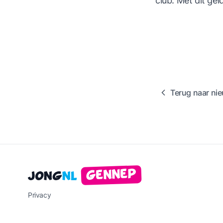
club. Met dit ge
Terug naar ni
Gennep
Jong
NL
Privacy