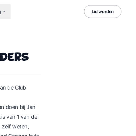
g
Lid worden
nders
aan de Club
n doen bij Jan
uis van 1 van de
 zelf weten,