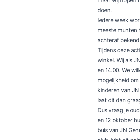
maar wij hopen na
doen.
Iedere week word
meeste munten he
achteraf bekend
Tijdens deze acti
winkel. Wij als 
en 14.00. We wil
mogelijkheid om
kinderen van JN a
laat dit dan gra
Dus vraag je oud
en 12 oktober h
buis van JN Genn