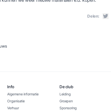
ld kunnen we weer nieuwe materialen e.d. kopen.
Delen:
euws
Info
De club
Algemene informatie
Leiding
Organisatie
Groepen
Verhuur
Sponsoring