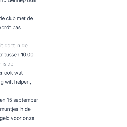
land Gennep buis
 de club met de
wordt pas
it doet in de
er tussen 10.00
 is de
er ook wat
g wilt helpen,
ssen 15 september
muntjes in de
 geld voor onze