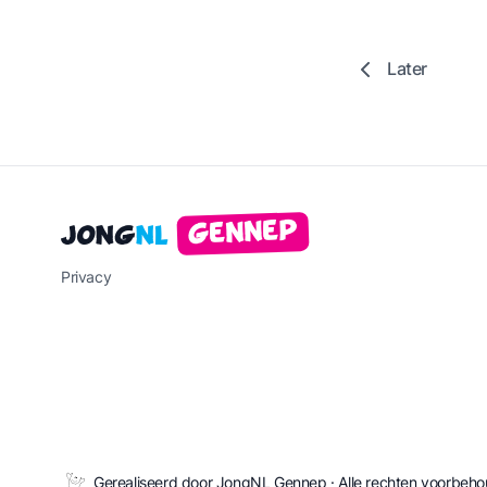
Later
Gennep
Jong
NL
Privacy
Gerealiseerd door JongNL Gennep · Alle rechten voorbeh